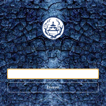
Forums
Réinitialiser le mot de passe
Adresse de courriel :
Envoyer