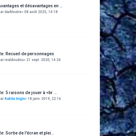
Avantages et désavantages en …
par
darkloutre
»
08 août 2025, 14:18
Re: Recueil de personnages
par
realdoudou
»
21 sept. 2020, 14:24
Re: 5 raisons de jouer à <br …
par
Kakita Inigin
»
18 janv. 2019, 22:16
Re: Sortie de l'écran et plei…