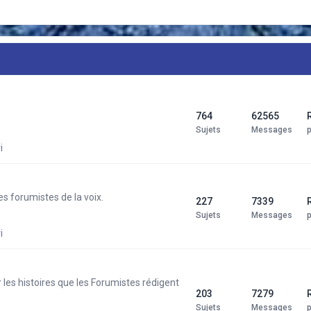
764
62565
Sujets
Messages
i
 forumistes de la voix.
227
7339
Sujets
Messages
i
 les histoires que les Forumistes rédigent
203
7279
Sujets
Messages