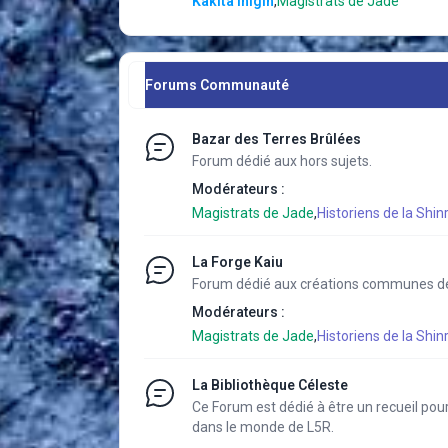
Kakita Inigin
,
Magistrats de Jade
Forums Communauté
Bazar des Terres Brûlées
Forum dédié aux hors sujets.
Modérateurs :
Magistrats de Jade
,
Historiens de la Shinr
La Forge Kaiu
Forum dédié aux créations communes des
Modérateurs :
Magistrats de Jade
,
Historiens de la Shinr
La Bibliothèque Céleste
Ce Forum est dédié à être un recueil pour
dans le monde de L5R.