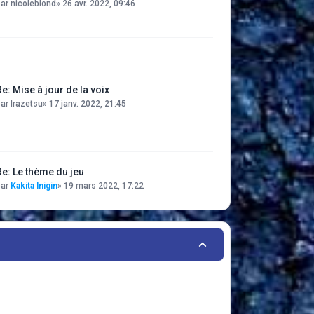
par
nicoleblond
»
26 avr. 2022, 09:46
Re: Mise à jour de la voix
par
Irazetsu
»
17 janv. 2022, 21:45
Re: Le thème du jeu
par
Kakita Inigin
»
19 mars 2022, 17:22