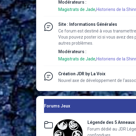
Modérateurs :
Magistrats de Jade
,
Historiens de la Shinr
Site : Informations Générales
Ce forum est destiné à vous transmettre 
Vous pouvez poster ici si vous avez des 
autres problèmes.
Modérateurs :
Magistrats de Jade
,
Historiens de la Shinr
Création JDR by La Voix
Nouvel axe de développement de l'associa
Forums Jeux
Légende des 5 Anneaux 
Forum dédié au JDR Lége
confondues.