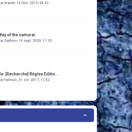
par
brand
»
16 févr. 2013, 04:32
Way of the samurai.
par
Daihon
»
14 sept. 2020, 11:33
Re: [Recherche] Règles Editio…
par
helmut
»
31 oct. 2017, 12:52