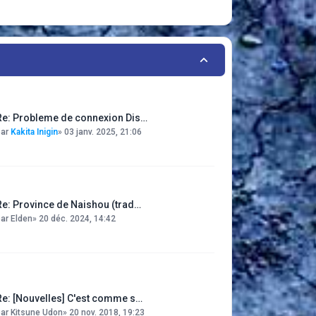
Re: Probleme de connexion Dis…
par
Kakita Inigin
»
03 janv. 2025, 21:06
Re: Province de Naishou (trad…
par
Elden
»
20 déc. 2024, 14:42
Re: [Nouvelles] C'est comme s…
par
Kitsune Udon
»
20 nov. 2018, 19:23