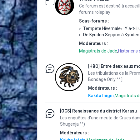
Ce forum est destiné à accueill
forums roleplay
Sous-forums :
Tempête Hivernale
Y a-t-i
De Kyuden Seppun à Kyuden
Modérateurs :
Magistrats de Jade
,
Historiens 
[HBO] Entre deux eaux m
Les tribulations de la Pro
Bondage Only ^^ ]
Modérateurs :
Kakita Inigin
,
Magistrats d
[OCS] Renaissance du district Karasu
Les enquêtes d'une meute de Grues dan
Shugenja ^^)
Modérateurs :