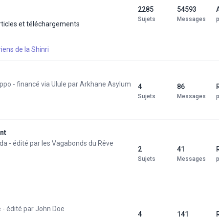
2285
54593
Sujets
Messages
rticles et téléchargements
riens de la Shinri
lippo - financé via Ulule par Arkhane Asylum
4
86
Sujets
Messages
nt
da - édité par les Vagabonds du Rêve
2
41
Sujets
Messages
- édité par John Doe
4
141