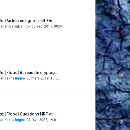
Re: Parties en ligne - L5R-On…
par
shiba yukishiro
»
05 déc. 2017, 00:34
Re: [Flood] Bureau de cryptog…
par
Kakita Inigin
»
30 mars 2019, 10:05
Re: [Flood] Questions HRP et …
par
Kakita Inigin
»
04 févr. 2022, 19:01