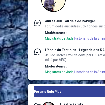
Autres JDR - Au delà de Rokugan
Forum dédié aux autres JdR fondés sur d
Modérateurs :
Magistrats de Jade
,
Historiens de la Shinr
L'école du Tacticien - Légende des 5 
Jeu de Cartes Evolutif édité par FFG (et
édité par AEG)
Modérateurs :
Magistrats de Jade
,
Historiens de la Shinr
Forums Role Play
Théâtre Kabuki