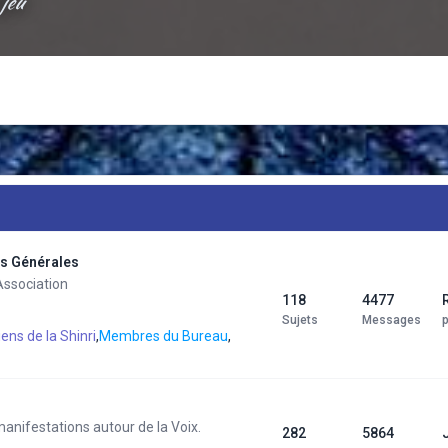
 jeu
ns Générales
Association
118
4477
Sujets
Messages
iens de la Shinri
,
Membres du Bureau
,
manifestations autour de la Voix.
282
5864