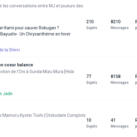
ir les conversations entre MJ et joueurs des
210
8210
l un Kami pour sauver Rokugan ?
Sujets
Messages
 Bayushi
Un Chrysanthème en hiver
de la Shinri
on coeur balance
motion de l'Oni à Sunda Mizu Mura [Hida
77
8158
Sujets
Messages
e Jade
s Mamoru Kyotei Toshi (Otokodate Complots
10
41
Sujets
Messages