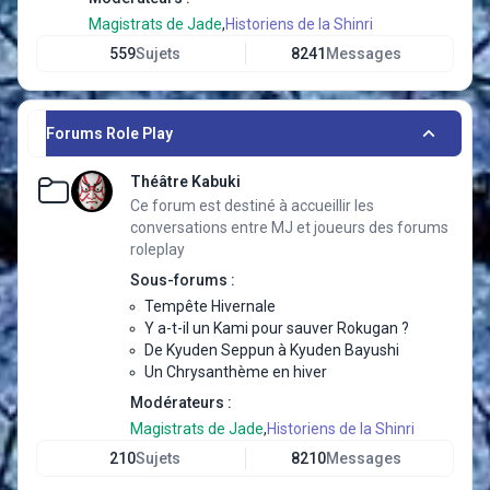
Magistrats de Jade
,
Historiens de la Shinri
559
Sujets
8241
Messages
Forums Role Play
Théâtre Kabuki
Ce forum est destiné à accueillir les
conversations entre MJ et joueurs des forums
roleplay
Sous-forums :
Tempête Hivernale
Y a-t-il un Kami pour sauver Rokugan ?
De Kyuden Seppun à Kyuden Bayushi
Un Chrysanthème en hiver
Modérateurs :
Magistrats de Jade
,
Historiens de la Shinri
210
Sujets
8210
Messages