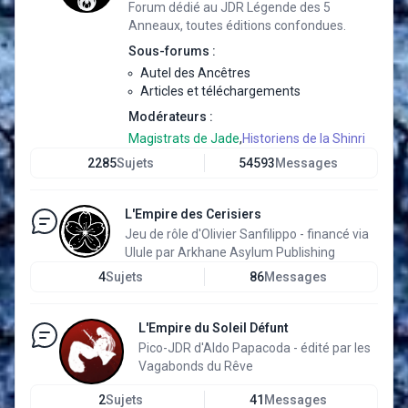
Forum dédié au JDR Légende des 5
Anneaux, toutes éditions confondues.
Sous-forums :
Autel des Ancêtres
Articles et téléchargements
Modérateurs :
Magistrats de Jade
,
Historiens de la Shinri
2285
Sujets
54593
Messages
L'Empire des Cerisiers
Jeu de rôle d'Olivier Sanfilippo - financé via
Ulule par Arkhane Asylum Publishing
4
Sujets
86
Messages
L'Empire du Soleil Défunt
Pico-JDR d'Aldo Papacoda - édité par les
Vagabonds du Rêve
2
Sujets
41
Messages