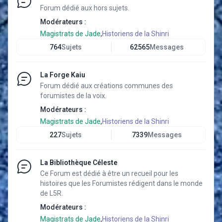
Forum dédié aux hors sujets.
Modérateurs :
Magistrats de Jade
,
Historiens de la Shinri
764
Sujets
62565
Messages
La Forge Kaiu
Forum dédié aux créations communes des
forumistes de la voix.
Modérateurs :
Magistrats de Jade
,
Historiens de la Shinri
227
Sujets
7339
Messages
La Bibliothèque Céleste
Ce Forum est dédié à être un recueil pour les
histoires que les Forumistes rédigent dans le monde
de L5R.
Modérateurs :
Magistrats de Jade
,
Historiens de la Shinri