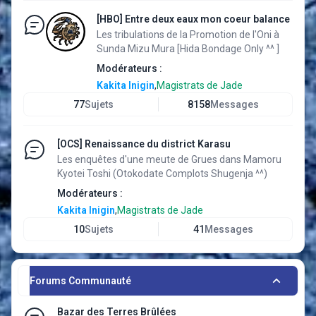
[HBO] Entre deux eaux mon coeur balance
Les tribulations de la Promotion de l'Oni à
Sunda Mizu Mura [Hida Bondage Only ^^ ]
Modérateurs :
Kakita Inigin
,
Magistrats de Jade
77
Sujets
8158
Messages
[OCS] Renaissance du district Karasu
Les enquêtes d'une meute de Grues dans Mamoru
Kyotei Toshi (Otokodate Complots Shugenja ^^)
Modérateurs :
Kakita Inigin
,
Magistrats de Jade
10
Sujets
41
Messages
Forums Communauté
Bazar des Terres Brûlées