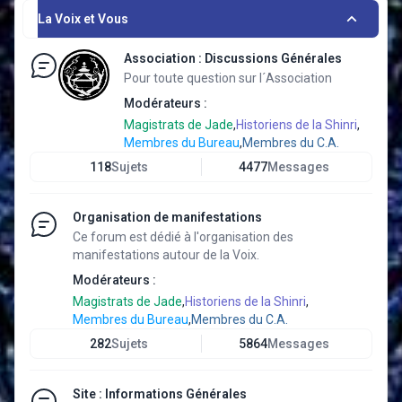
La Voix et Vous
Association : Discussions Générales
Pour toute question sur l´Association
Modérateurs :
Magistrats de Jade
,
Historiens de la Shinri
,
Membres du Bureau
,
Membres du C.A.
118
Sujets
4477
Messages
Organisation de manifestations
Ce forum est dédié à l'organisation des
manifestations autour de la Voix.
Modérateurs :
Magistrats de Jade
,
Historiens de la Shinri
,
Membres du Bureau
,
Membres du C.A.
282
Sujets
5864
Messages
Site : Informations Générales