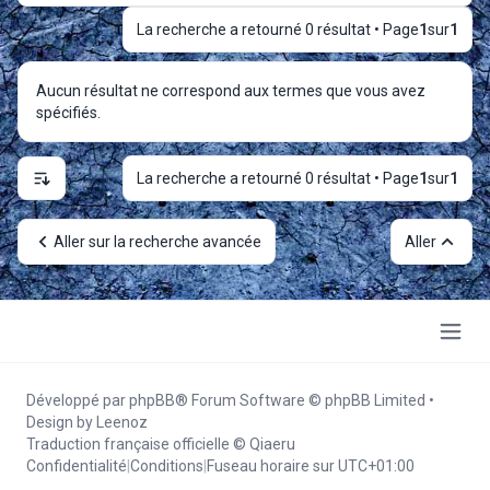
La recherche a retourné 0 résultat • Page
1
sur
1
Aucun résultat ne correspond aux termes que vous avez
spécifiés.
La recherche a retourné 0 résultat • Page
1
sur
1
Options d’affichage et de tri
Aller sur la recherche avancée
Aller
Développé par
phpBB
® Forum Software © phpBB Limited
•
Design by
Leenoz
Traduction française officielle
©
Qiaeru
Confidentialité
|
Conditions
|
Fuseau horaire sur
UTC+01:00