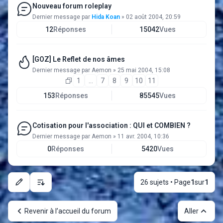
Nouveau forum roleplay
Dernier message par
Hida Koan
»
02 août 2004, 20:59
12
Réponses
15042
Vues
[GOZ] Le Reflet de nos âmes
Dernier message par
Aemon
»
25 mai 2004, 15:08
1
…
7
8
9
10
11
153
Réponses
85545
Vues
Cotisation pour l'association : QUI et COMBIEN ?
Dernier message par
Aemon
»
11 avr. 2004, 10:36
0
Réponses
5420
Vues
26 sujets • Page
1
sur
1
Options d’affichage et de tri
Revenir à l’accueil du forum
Aller