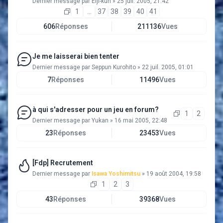
Dernier message par
Eiji-kun
»
25 juil. 2005, 21:42
1
…
37
38
39
40
41
606
Réponses
211136
Vues
Je me laisserai bien tenter
Dernier message par
Seppun Kurohito
»
22 juil. 2005, 01:01
7
Réponses
11496
Vues
à qui s'adresser pour un jeu en forum?
1
2
Dernier message par
Yukan
»
16 mai 2005, 22:48
23
Réponses
23453
Vues
[Fdp] Recrutement
Dernier message par
Isawa Yoshimitsu
»
19 août 2004, 19:58
1
2
3
43
Réponses
39368
Vues