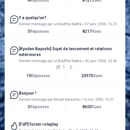
4
Réponses
8127
Vues
Y a quelqu'un?
Dernier message par
Le Bouffon Kakita
»
07 janv. 2006, 16:23
3
Réponses
8217
Vues
[Kyuden Bayushi] Sujet de lancement et relations
extérieures
Dernier message par
Le Bouffon Kakita
»
06 janv. 2006, 22:36
1
2
19
Réponses
20970
Vues
Bonjour !
Dernier message par
Kitsuki Katsume
»
15 nov. 2005, 15:21
3
Réponses
8650
Vues
[FdP] forum roleplay