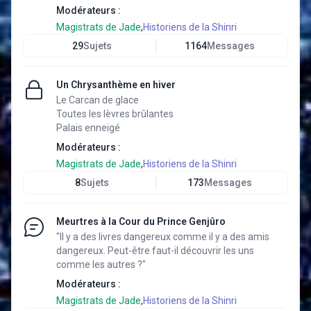
Modérateurs :
Magistrats de Jade
,
Historiens de la Shinri
29
Sujets
1164
Messages
Un Chrysanthème en hiver
Le Carcan de glace
Toutes les lèvres brûlantes
Palais enneigé
Modérateurs :
Magistrats de Jade
,
Historiens de la Shinri
8
Sujets
173
Messages
Meurtres à la Cour du Prince Genjûro
"Il y a des livres dangereux comme il y a des amis
dangereux. Peut-être faut-il découvrir les uns
comme les autres ?"
Modérateurs :
Magistrats de Jade
,
Historiens de la Shinri