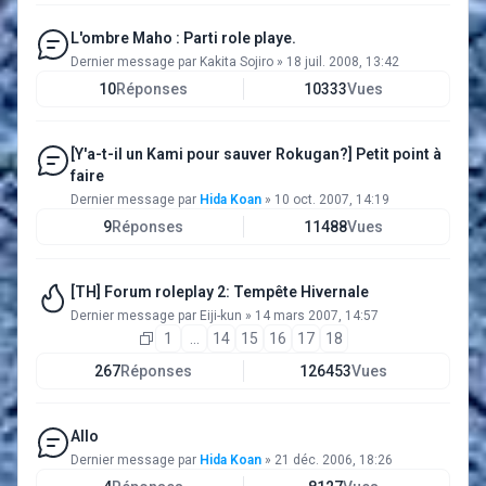
L'ombre Maho : Parti role playe.
Dernier message par
Kakita Sojiro
»
18 juil. 2008, 13:42
10
Réponses
10333
Vues
[Y'a-t-il un Kami pour sauver Rokugan?] Petit point à
faire
Dernier message par
Hida Koan
»
10 oct. 2007, 14:19
9
Réponses
11488
Vues
[TH] Forum roleplay 2: Tempête Hivernale
Dernier message par
Eiji-kun
»
14 mars 2007, 14:57
1
…
14
15
16
17
18
267
Réponses
126453
Vues
Allo
Dernier message par
Hida Koan
»
21 déc. 2006, 18:26