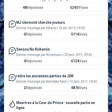
1
2
3
4
48
Réponses
32451
Vues
MJ clermont cherche joueurs
Dernier message par
Katana
»
16 avr. 2012, 19:53
0
Réponses
5114
Vues
Sensou No Kokumin
Dernier message par
Amaterasu
»
20 janv. 2011, 09:42
4
Réponses
6124
Vues
relire les anciennes parties de JDR
Dernier message par
Ashidaka Kenji
»
10 janv. 2011, 18:20
2
Réponses
4876
Vues
Meurtres à la Cour du Prince : nouvelle partie en
ligne