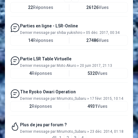
22
Réponses
26126
Vues
Parties en ligne - L5R-Online
Dernier message par
shiba yukishiro
»
05 déc. 2017, 00:34
14
Réponses
27486
Vues
Partie L5R Table Virtuelle
Dernier message par
Moto Akuro
»
20 juin 2017, 21:13
4
Réponses
5320
Vues
The Ryoko Owari Operation
Dernier message par
Mirumoto_Subaru
»
17 févr. 2015, 10:14
2
Réponses
4931
Vues
Plus de jeu par forum ?
Dernier message par
Mirumoto_Subaru
»
23 déc. 2014, 01:18