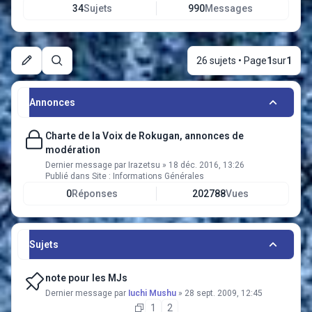
34
Sujets
990
Messages
26 sujets • Page
1
sur
1
Rechercher
Annonces
Charte de la Voix de Rokugan, annonces de
modération
Dernier message par
Irazetsu
»
18 déc. 2016, 13:26
Publié dans
Site : Informations Générales
0
Réponses
202788
Vues
Sujets
note pour les MJs
Dernier message par
Iuchi Mushu
»
28 sept. 2009, 12:45
1
2