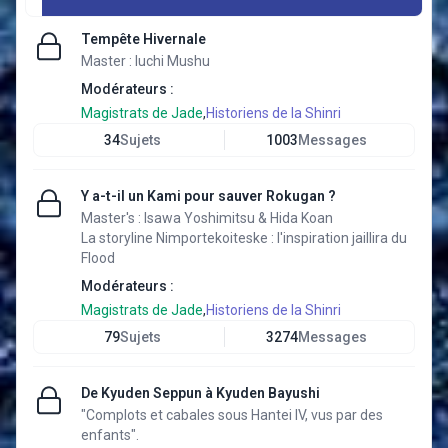
Tempête Hivernale
Master : Iuchi Mushu
Modérateurs :
Magistrats de Jade
,
Historiens de la Shinri
34
Sujets
1003
Messages
Y a-t-il un Kami pour sauver Rokugan ?
Master's : Isawa Yoshimitsu & Hida Koan
La storyline Nimportekoiteske : l'inspiration jaillira du
Flood
Modérateurs :
Magistrats de Jade
,
Historiens de la Shinri
79
Sujets
3274
Messages
De Kyuden Seppun à Kyuden Bayushi
"Complots et cabales sous Hantei IV, vus par des
enfants".