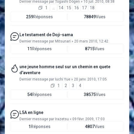
Dernier message par
Togashi Dôgen
»
10 juil. 2010, 08:38
1
…
14
15
16
17
18
259
Réponses
78849
Vues
Le testament de Doji-sama
Dernier message par
Mitsunari
»
20 mars 2010, 12:42
11
Réponses
8715
Vues
une jeune homme seul sur un chemin en quete
d'aventure
Dernier message par
Iuchi Yue
»
20 janv. 2010, 17:05
1
2
3
4
54
Réponses
38575
Vues
L5A en ligne
Dernier message par
Irazetsu
»
09 févr. 2009, 17:03
1
Réponses
4807
Vues