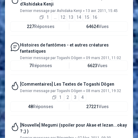
d'Ashidaka Kenji
Dernier message par
Ashidaka Kenji
»
13 avr. 2011, 15:45
1
…
12
13
14
15
16
227
Réponses
64624
Vues
Histoires de fantômes - et autres créatures
fantastiques
Dernier message par
Togashi Dôgen
»
09 mars 2011, 11:02
7
Réponses
6623
Vues
[Commentaires] Les Textes de Togashi Dôgen
Dernier message par
Togashi Dôgen
»
08 mars 2011, 19:32
1
2
3
4
48
Réponses
27221
Vues
[Nouvelle] Megumi (spoiler pour Akae et Iezan...okay
? ;) )