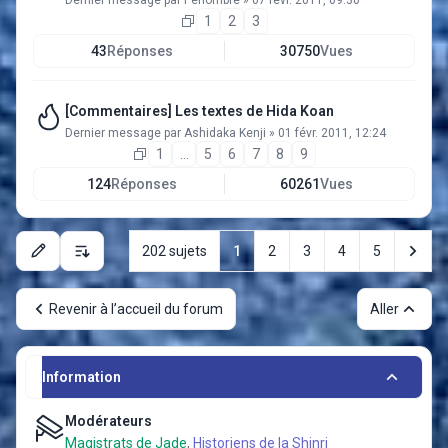
Dernier message par
Pénombre
»
07 févr. 2011, 09:30
1
2
3
43
Réponses
30750
Vues
[Commentaires] Les textes de Hida Koan
Dernier message par
Ashidaka Kenji
»
01 févr. 2011, 12:24
1
…
5
6
7
8
9
124
Réponses
60261
Vues
Sui
202 sujets
1
2
3
4
5
Options d’affichage et de tri
Revenir à l’accueil du forum
Aller
Information
Modérateurs
Magistrats de Jade
,
Historiens de la Shinri