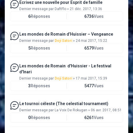
Ecrivez une nouvelle pour Esprit de famille
Dernier message par
DaftFlo
»
21 déc. 2017, 13:36
6
Réponses
6736
Vues
Les mondes de Romain d’Huissier – Vengeance
Dernier message par
Doji Satori
»
24 mai 2017, 15:22
5
Réponses
6579
Vues
Les mondes de Romain d'Huissier - Le festival
d'Inari
Dernier message par
Doji Satori
»
17 mai 2017, 15:39
3
Réponses
5477
Vues
Le tournoi céleste (The celestial tournament)
Dernier message par
La Voix De Rokugan
»
06 avr. 2017, 08:51
0
Réponses
6261
Vues