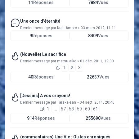
11
Réponses
7884
Vues
Une once d'éternité
Dernier message par
Kuni Amoro
»
03 mars 2012, 11:11
9
Réponses
8409
Vues
(Nouvelle) Le sacrifice
Dernier message par
matsu aiko
»
01 déc. 2011, 19:30
1
2
3
40
Réponses
22637
Vues
[Dessins] A vos crayons!
Dernier message par
Taraka-san
»
04 sept. 2011, 20:46
1
…
57
58
59
60
61
914
Réponses
255690
Vues
(commentaires) Une Vie : Ou les chroniques