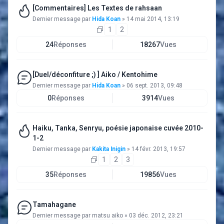
[Commentaires] Les Textes de rahsaan
Dernier message par
Hida Koan
»
14 mai 2014, 13:19
1
2
24
Réponses
18267
Vues
[Duel/déconfiture ;) ] Aiko / Kentohime
Dernier message par
Hida Koan
»
06 sept. 2013, 09:48
0
Réponses
3914
Vues
Haiku, Tanka, Senryu, poésie japonaise cuvée 2010-
1-2
Dernier message par
Kakita Inigin
»
14 févr. 2013, 19:57
1
2
3
35
Réponses
19856
Vues
Tamahagane
Dernier message par
matsu aiko
»
03 déc. 2012, 23:21