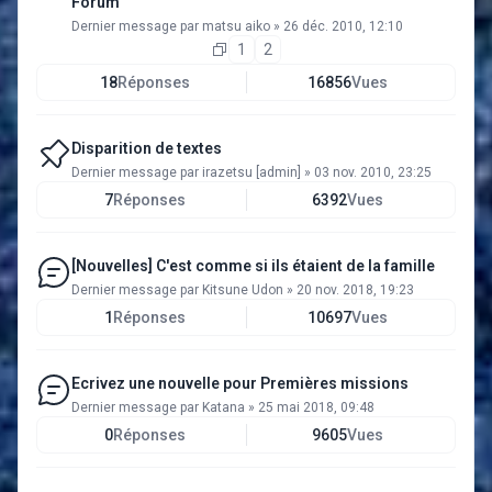
Forum
Dernier message par
matsu aiko
»
26 déc. 2010, 12:10
1
2
18
Réponses
16856
Vues
Disparition de textes
Dernier message par
irazetsu [admin]
»
03 nov. 2010, 23:25
7
Réponses
6392
Vues
[Nouvelles] C'est comme si ils étaient de la famille
Dernier message par
Kitsune Udon
»
20 nov. 2018, 19:23
1
Réponses
10697
Vues
Ecrivez une nouvelle pour Premières missions
Dernier message par
Katana
»
25 mai 2018, 09:48
0
Réponses
9605
Vues