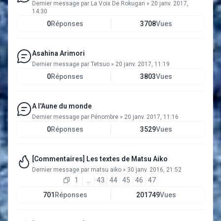
Dernier message par
La Voix De Rokugan
»
20 janv. 2017,
14:30
0
Réponses
3708
Vues
Asahina Arimori
Dernier message par
Tetsuo
»
20 janv. 2017, 11:19
0
Réponses
3803
Vues
A l'Aune du monde
Dernier message par
Pénombre
»
20 janv. 2017, 11:16
0
Réponses
3529
Vues
[Commentaires] Les textes de Matsu Aiko
Dernier message par
matsu aiko
»
30 janv. 2016, 21:52
1
…
43
44
45
46
47
701
Réponses
201749
Vues