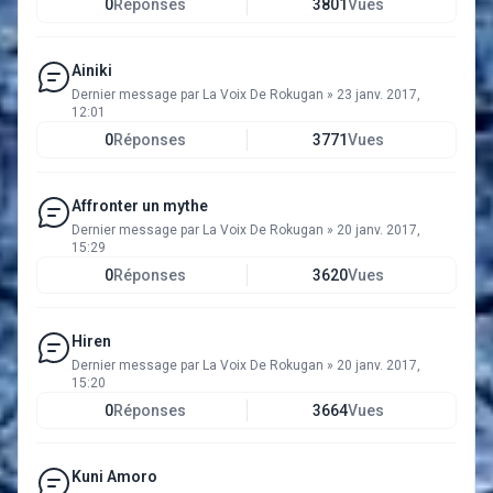
0
Réponses
3801
Vues
Ainiki
Dernier message par
La Voix De Rokugan
»
23 janv. 2017,
12:01
0
Réponses
3771
Vues
Affronter un mythe
Dernier message par
La Voix De Rokugan
»
20 janv. 2017,
15:29
0
Réponses
3620
Vues
Hiren
Dernier message par
La Voix De Rokugan
»
20 janv. 2017,
15:20
0
Réponses
3664
Vues
Kuni Amoro