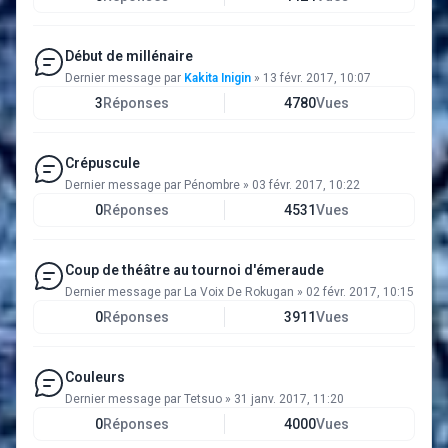
Début de millénaire
Dernier message par
Kakita Inigin
»
13 févr. 2017, 10:07
3
Réponses
4780
Vues
Crépuscule
Dernier message par
Pénombre
»
03 févr. 2017, 10:22
0
Réponses
4531
Vues
Coup de théâtre au tournoi d'émeraude
Dernier message par
La Voix De Rokugan
»
02 févr. 2017, 10:15
0
Réponses
3911
Vues
Couleurs
Dernier message par
Tetsuo
»
31 janv. 2017, 11:20
0
Réponses
4000
Vues