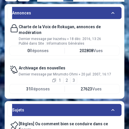
Annonces
Charte de la Voix de Rokugan, annonces de
modération
Dernier message par
Irazetsu
»
18 déc. 2016, 13:26
Publié dans
Site : Informations Générales
0
Réponses
202808
Vues
Archivage des nouvelles
Dernier message par
Mirumoto Ohmi
»
20 juil. 2007, 16:17
1
2
3
31
Réponses
27623
Vues
Sujets
[Règles] Ou comment bien se conduire dans ce