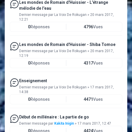
Les mondes de Romain d'Huissier - L'étrange
mélodie de l'eau
Dernier message par
La Voix De Rokugan
»
20 mars 2017,
12:21
0
Réponses
4796
Vues
Les mondes de Romain d'Huissier - Shiba Tomoe
Dernier message par
La Voix De Rokugan
»
20 mars 2017,
12:19
0
Réponses
4317
Vues
Enseignement
Dernier message par
La Voix De Rokugan
»
17 mars 2017,
14:38
0
Réponses
4471
Vues
Début de millénaire : La partie de go
Dernier message par
Kakita Inigin
»
17 mars 2017, 12:47
0
Réponses
4424
Vues