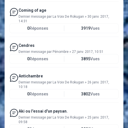
Coming of age
Dernier message par
La Voix De Rokugan
»
30 janv. 2017,
14:31
0
Réponses
3919
Vues
Cendres
Dernier message par
Pénombre
»
27 janv. 2017, 10:51
0
Réponses
3895
Vues
Antichambre
Dernier message par
La Voix De Rokugan
»
26 janv. 2017,
10:18
0
Réponses
3802
Vues
Aki ou l'essai d'un paysan.
Dernier message par
La Voix De Rokugan
»
25 janv. 2017,
09:58