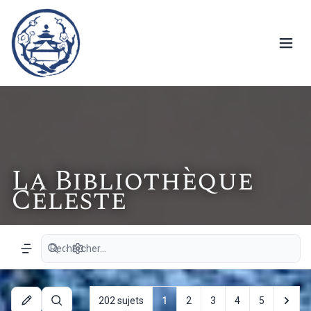
La Bibliothèque
Céleste
Recherche avancée
Navigation menu
Sui
202 sujets
1
2
3
4
5
Rechercher