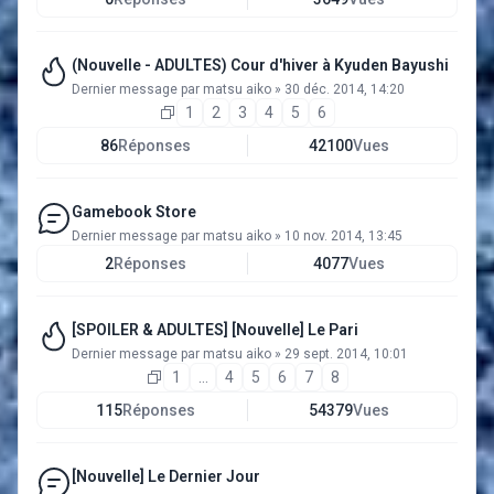
(Nouvelle - ADULTES) Cour d'hiver à Kyuden Bayushi
Dernier message par
matsu aiko
»
30 déc. 2014, 14:20
1
2
3
4
5
6
86
Réponses
42100
Vues
Gamebook Store
Dernier message par
matsu aiko
»
10 nov. 2014, 13:45
2
Réponses
4077
Vues
[SPOILER & ADULTES] [Nouvelle] Le Pari
Dernier message par
matsu aiko
»
29 sept. 2014, 10:01
1
…
4
5
6
7
8
115
Réponses
54379
Vues
[Nouvelle] Le Dernier Jour