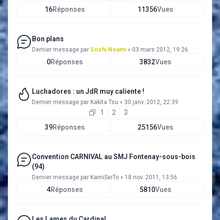
16
Réponses
11356
Vues
Bon plans
Dernier message par
Soshi Noami
»
03 mars 2012, 19:26
0
Réponses
3832
Vues
Luchadores : un JdR muy caliente !
Dernier message par
Kakita Tsu
»
30 janv. 2012, 22:39
1
2
3
39
Réponses
25156
Vues
Convention CARNIVAL au SMJ Fontenay-sous-bois
(94)
Dernier message par
KamiSeiTo
»
18 nov. 2011, 13:56
4
Réponses
5810
Vues
Les Lames du Cardinal