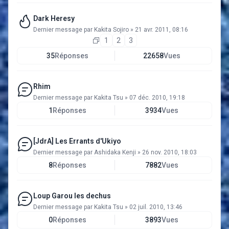
Dark Heresy
Dernier message par
Kakita Sojiro
»
21 avr. 2011, 08:16
1
2
3
35
Réponses
22658
Vues
Rhim
Dernier message par
Kakita Tsu
»
07 déc. 2010, 19:18
1
Réponses
3934
Vues
[JdrA] Les Errants d'Ukiyo
Dernier message par
Ashidaka Kenji
»
26 nov. 2010, 18:03
8
Réponses
7882
Vues
Loup Garou les dechus
Dernier message par
Kakita Tsu
»
02 juil. 2010, 13:46
0
Réponses
3893
Vues