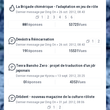
La Brigade chimérique - l'adaptation en jeu de rôle
Dernier message par
Ding On
»
26 oct. 2012, 08:43
1
2
3
4
5
6
88
Réponses
53725
Vues
Devâstra Réincarnation
1
2
Dernier message par
Ding On
»
26 oct. 2012, 08:43
19
Réponses
15531
Vues
Tenra Bansho Zero : projet de traduction d'un jdr
japonais
Dernier message par
Kyorou
»
13 sept. 2012, 20:25
0
Réponses
4353
Vues
Di6dent - nouveau magazine de la culture rôliste
Dernier message par
Ding On
»
31 juil. 2012, 08:06
1
2