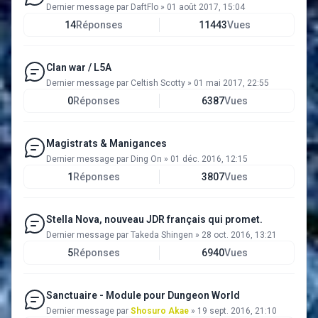
Dernier message par
DaftFlo
»
01 août 2017, 15:04
14
Réponses
11443
Vues
Clan war / L5A
Dernier message par
Celtish Scotty
»
01 mai 2017, 22:55
0
Réponses
6387
Vues
Magistrats & Manigances
Dernier message par
Ding On
»
01 déc. 2016, 12:15
1
Réponses
3807
Vues
Stella Nova, nouveau JDR français qui promet.
Dernier message par
Takeda Shingen
»
28 oct. 2016, 13:21
5
Réponses
6940
Vues
Sanctuaire - Module pour Dungeon World
Dernier message par
Shosuro Akae
»
19 sept. 2016, 21:10