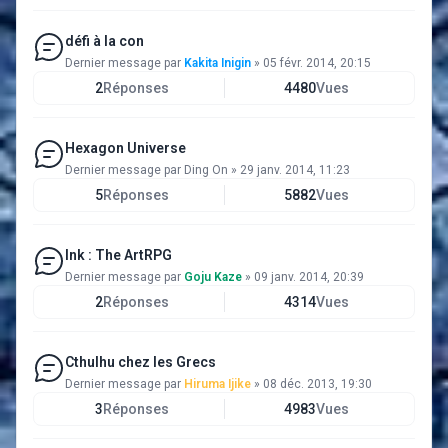
défi à la con
Dernier message par
Kakita Inigin
»
05 févr. 2014, 20:15
2
Réponses
4480
Vues
Hexagon Universe
Dernier message par
Ding On
»
29 janv. 2014, 11:23
5
Réponses
5882
Vues
Ink : The ArtRPG
Dernier message par
Goju Kaze
»
09 janv. 2014, 20:39
2
Réponses
4314
Vues
Cthulhu chez les Grecs
Dernier message par
Hiruma Ijike
»
08 déc. 2013, 19:30
3
Réponses
4983
Vues