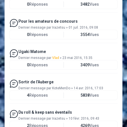
0
Réponses
3482
Vues
Pour les amateurs de concours
Dernier message par
Irazetsu
»
01 juil. 2016, 09:08
0
Réponses
3554
Vues
Ugaki Matome
Dernier message par
Vlad
»
23 mai 2016, 15:35
0
Réponses
3409
Vues
Sortir de l'Auberge
Dernier message par
KoteMenDo
»
14 avr. 2016, 17:03
4
Réponses
5838
Vues
Du roll & keep sans éventails
Dernier message par
Irazetsu
»
10 févr. 2016, 09:43
2
Réponses
4269
Vues