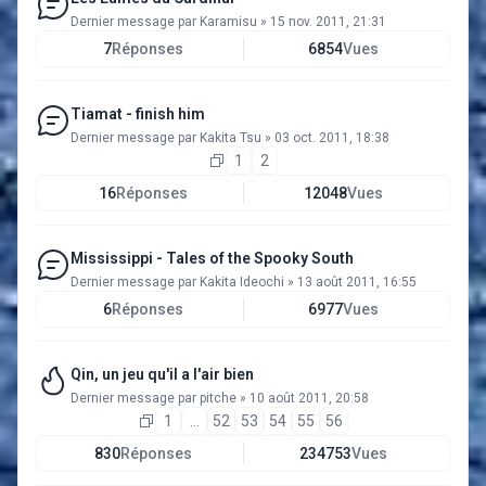
Dernier message par
Karamisu
»
15 nov. 2011, 21:31
7
Réponses
6854
Vues
Tiamat - finish him
Dernier message par
Kakita Tsu
»
03 oct. 2011, 18:38
1
2
16
Réponses
12048
Vues
Mississippi - Tales of the Spooky South
Dernier message par
Kakita Ideochi
»
13 août 2011, 16:55
6
Réponses
6977
Vues
Qin, un jeu qu'il a l'air bien
Dernier message par
pitche
»
10 août 2011, 20:58
1
…
52
53
54
55
56
830
Réponses
234753
Vues