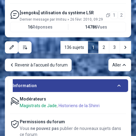
[sengoku] utilisation du système L5R
1
2
Dernier message par
Imitsu
»
26 févr. 2010, 09:29
16
Réponses
14786
Vues
Sui
136 sujets
1
2
3
Options d’affichage et de tri
Revenir à l’accueil du forum
Aller
Information
Modérateurs
Magistrats de Jade
,
Historiens de la Shinri
Permissions du forum
Vous
ne pouvez pas
publier de nouveaux sujets dans
ce forum