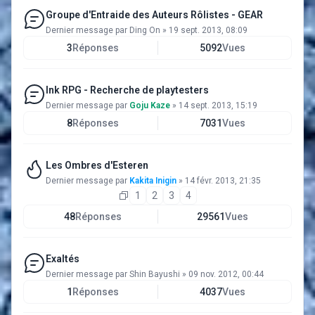
Groupe d'Entraide des Auteurs Rôlistes - GEAR
Dernier message par
Ding On
»
19 sept. 2013, 08:09
3
Réponses
5092
Vues
Ink RPG - Recherche de playtesters
Dernier message par
Goju Kaze
»
14 sept. 2013, 15:19
8
Réponses
7031
Vues
Les Ombres d'Esteren
Dernier message par
Kakita Inigin
»
14 févr. 2013, 21:35
1
2
3
4
48
Réponses
29561
Vues
Exaltés
Dernier message par
Shin Bayushi
»
09 nov. 2012, 00:44
1
Réponses
4037
Vues