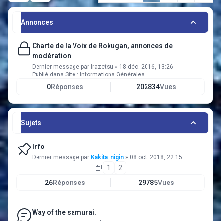
Annonces
Charte de la Voix de Rokugan, annonces de
modération
Dernier message par
Irazetsu
»
18 déc. 2016, 13:26
Publié dans
Site : Informations Générales
0
Réponses
202834
Vues
Sujets
Info
Dernier message par
Kakita Inigin
»
08 oct. 2018, 22:15
1
2
26
Réponses
29785
Vues
Way of the samurai.