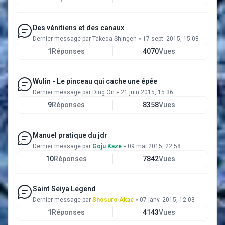
Des vénitiens et des canaux
Dernier message par
Takeda Shingen
»
17 sept. 2015, 15:08
1
Réponses
4070
Vues
Wulin - Le pinceau qui cache une épée
Dernier message par
Ding On
»
21 juin 2015, 15:36
9
Réponses
8358
Vues
Manuel pratique du jdr
Dernier message par
Goju Kaze
»
09 mai 2015, 22:58
10
Réponses
7842
Vues
Saint Seiya Legend
Dernier message par
Shosuro Akae
»
07 janv. 2015, 12:03
1
Réponses
4143
Vues