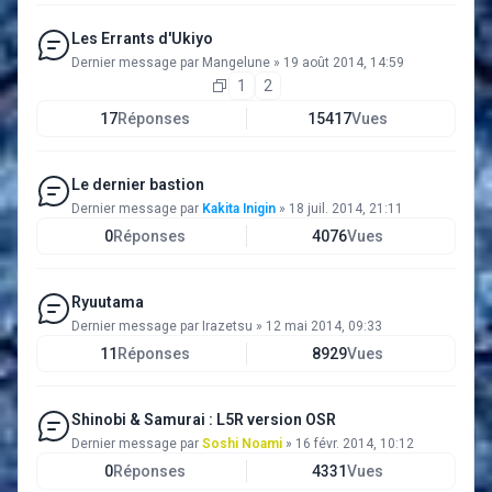
Les Errants d'Ukiyo
Dernier message par
Mangelune
»
19 août 2014, 14:59
1
2
17
Réponses
15417
Vues
Le dernier bastion
Dernier message par
Kakita Inigin
»
18 juil. 2014, 21:11
0
Réponses
4076
Vues
Ryuutama
Dernier message par
Irazetsu
»
12 mai 2014, 09:33
11
Réponses
8929
Vues
Shinobi & Samurai : L5R version OSR
Dernier message par
Soshi Noami
»
16 févr. 2014, 10:12
0
Réponses
4331
Vues