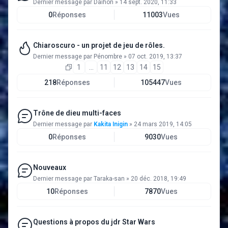
Dernier message par
Daihon
»
14 sept. 2020, 11:33
0
Réponses
11003
Vues
Chiaroscuro - un projet de jeu de rôles.
Dernier message par
Pénombre
»
07 oct. 2019, 13:37
1
…
11
12
13
14
15
218
Réponses
105447
Vues
Trône de dieu multi-faces
Dernier message par
Kakita Inigin
»
24 mars 2019, 14:05
0
Réponses
9030
Vues
Nouveaux
Dernier message par
Taraka-san
»
20 déc. 2018, 19:49
10
Réponses
7870
Vues
Questions à propos du jdr Star Wars