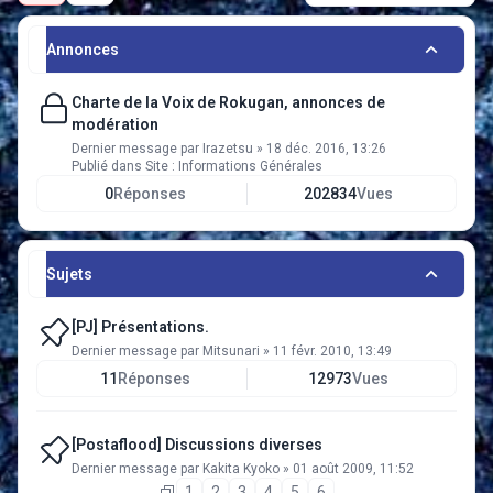
Annonces
Charte de la Voix de Rokugan, annonces de
modération
Dernier message par
Irazetsu
»
18 déc. 2016, 13:26
Publié dans
Site : Informations Générales
0
Réponses
202834
Vues
Sujets
[PJ] Présentations.
Dernier message par
Mitsunari
»
11 févr. 2010, 13:49
11
Réponses
12973
Vues
[Postaflood] Discussions diverses
Dernier message par
Kakita Kyoko
»
01 août 2009, 11:52
1
2
3
4
5
6