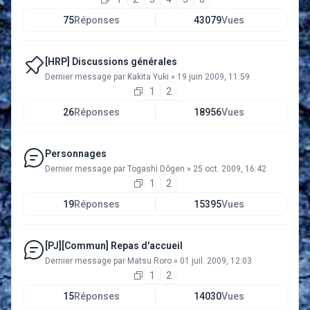
75
Réponses
43079
Vues
[HRP] Discussions générales
Dernier message par
Kakita Yuki
»
19 juin 2009, 11:59
1
2
26
Réponses
18956
Vues
Personnages
Dernier message par
Togashi Dôgen
»
25 oct. 2009, 16:42
1
2
19
Réponses
15395
Vues
[PJ][Commun] Repas d'accueil
Dernier message par
Matsu Roro
»
01 juil. 2009, 12:03
1
2
15
Réponses
14030
Vues