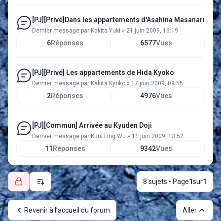
[PJ][Privé]Dans les appartements d'Asahina Masanari
Dernier message par
Kakita Yuki
»
21 juin 2009, 16:19
6
Réponses
6577
Vues
[PJ][Privé] Les appartements de Hida Kyoko
Dernier message par
Kakita Kyoko
»
17 juin 2009, 09:55
2
Réponses
4976
Vues
[PJ][Commun] Arrivée au Kyuden Doji
Dernier message par
Kuni Ling Wu
»
11 juin 2009, 13:52
11
Réponses
9342
Vues
8 sujets • Page
1
sur
1
Options d’affichage et de tri
Revenir à l’accueil du forum
Aller