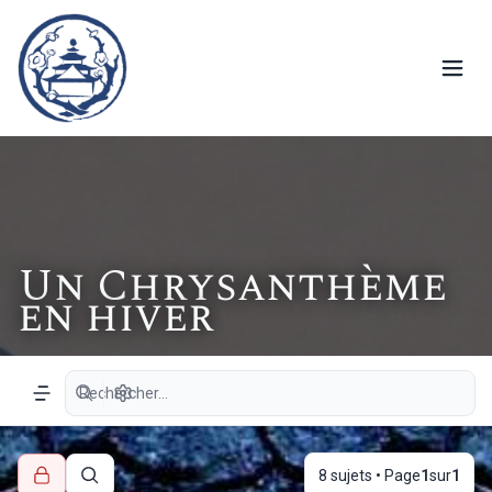
Un Chrysanthème
en hiver
Recherche avancée
Navigation menu
8 sujets • Page
1
sur
1
Rechercher