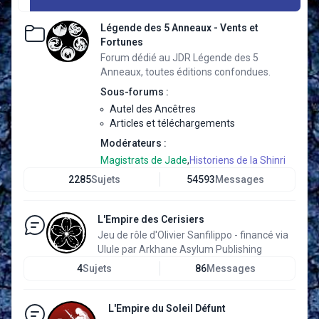
Légende des 5 Anneaux - Vents et
Fortunes
Forum dédié au JDR Légende des 5
Anneaux, toutes éditions confondues.
Sous-forums :
Autel des Ancêtres
Articles et téléchargements
Modérateurs :
Magistrats de Jade
,
Historiens de la Shinri
2285
Sujets
54593
Messages
L'Empire des Cerisiers
Jeu de rôle d'Olivier Sanfilippo - financé via
Ulule par Arkhane Asylum Publishing
4
Sujets
86
Messages
L'Empire du Soleil Défunt