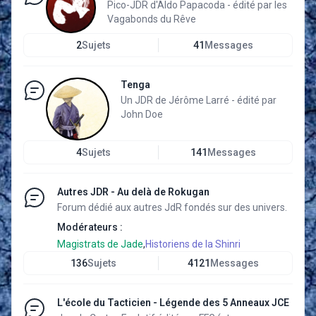
Pico-JDR d'Aldo Papacoda - édité par les
Vagabonds du Rêve
2
Sujets
41
Messages
Tenga
Un JDR de Jérôme Larré - édité par
John Doe
4
Sujets
141
Messages
Autres JDR - Au delà de Rokugan
Forum dédié aux autres JdR fondés sur des univers.
Modérateurs :
Magistrats de Jade
,
Historiens de la Shinri
136
Sujets
4121
Messages
L'école du Tacticien - Légende des 5 Anneaux JCE