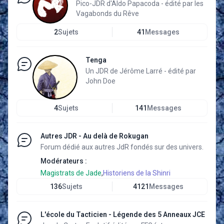
Pico-JDR d'Aldo Papacoda - édité par les
Vagabonds du Rêve
2
Sujets
41
Messages
Tenga
Un JDR de Jérôme Larré - édité par
John Doe
4
Sujets
141
Messages
Autres JDR - Au delà de Rokugan
Forum dédié aux autres JdR fondés sur des univers.
Modérateurs :
Magistrats de Jade
,
Historiens de la Shinri
136
Sujets
4121
Messages
L'école du Tacticien - Légende des 5 Anneaux JCE