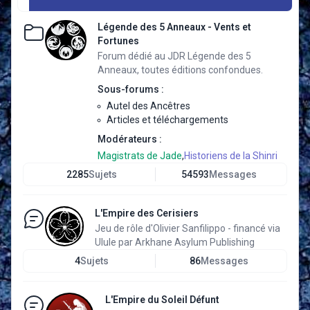
Légende des 5 Anneaux - Vents et
Fortunes
Forum dédié au JDR Légende des 5
Anneaux, toutes éditions confondues.
Sous-forums :
Autel des Ancêtres
Articles et téléchargements
Modérateurs :
Magistrats de Jade
,
Historiens de la Shinri
2285
Sujets
54593
Messages
L'Empire des Cerisiers
Jeu de rôle d'Olivier Sanfilippo - financé via
Ulule par Arkhane Asylum Publishing
4
Sujets
86
Messages
L'Empire du Soleil Défunt