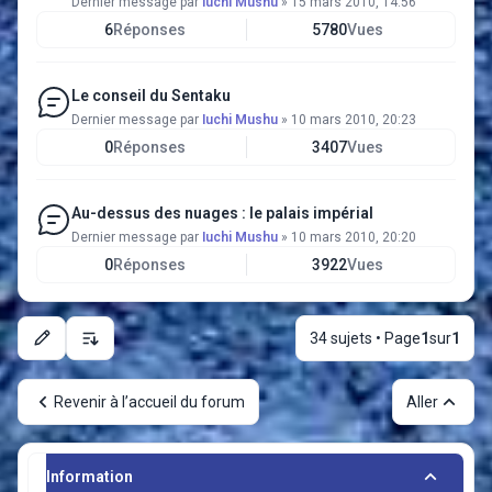
Dernier message par
Iuchi Mushu
»
15 mars 2010, 14:56
6
Réponses
5780
Vues
Le conseil du Sentaku
Dernier message par
Iuchi Mushu
»
10 mars 2010, 20:23
0
Réponses
3407
Vues
Au-dessus des nuages : le palais impérial
Dernier message par
Iuchi Mushu
»
10 mars 2010, 20:20
0
Réponses
3922
Vues
34 sujets • Page
1
sur
1
Options d’affichage et de tri
Revenir à l’accueil du forum
Aller
Information