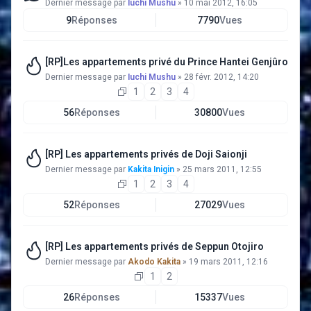
Dernier message par
Iuchi Mushu
»
10 mai 2012, 16:05
9
Réponses
7790
Vues
[RP]Les appartements privé du Prince Hantei Genjûro
Dernier message par
Iuchi Mushu
»
28 févr. 2012, 14:20
1
2
3
4
56
Réponses
30800
Vues
[RP] Les appartements privés de Doji Saionji
Dernier message par
Kakita Inigin
»
25 mars 2011, 12:55
1
2
3
4
52
Réponses
27029
Vues
[RP] Les appartements privés de Seppun Otojiro
Dernier message par
Akodo Kakita
»
19 mars 2011, 12:16
1
2
26
Réponses
15337
Vues