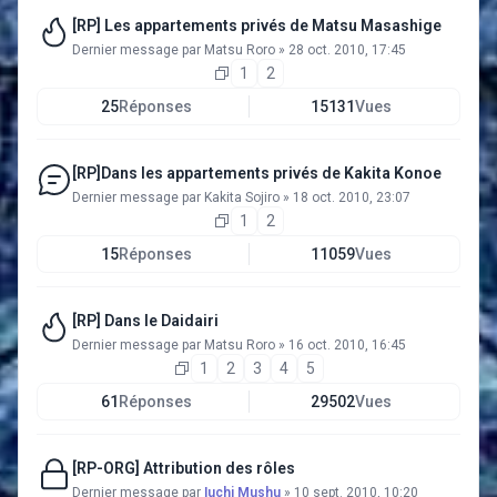
[RP] Les appartements privés de Matsu Masashige
Dernier message par
Matsu Roro
»
28 oct. 2010, 17:45
1
2
25
Réponses
15131
Vues
[RP]Dans les appartements privés de Kakita Konoe
Dernier message par
Kakita Sojiro
»
18 oct. 2010, 23:07
1
2
15
Réponses
11059
Vues
[RP] Dans le Daidairi
Dernier message par
Matsu Roro
»
16 oct. 2010, 16:45
1
2
3
4
5
61
Réponses
29502
Vues
[RP-ORG] Attribution des rôles
Dernier message par
Iuchi Mushu
»
10 sept. 2010, 10:20