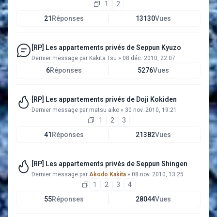
1
2
21
Réponses
13130
Vues
[RP] Les appartements privés de Seppun Kyuzo
Dernier message par
Kakita Tsu
»
08 déc. 2010, 22:07
6
Réponses
5276
Vues
[RP] Les appartements privés de Doji Kokiden
Dernier message par
matsu aiko
»
30 nov. 2010, 19:21
1
2
3
41
Réponses
21382
Vues
[RP] Les appartements privés de Seppun Shingen
Dernier message par
Akodo Kakita
»
08 nov. 2010, 13:25
1
2
3
4
55
Réponses
28044
Vues