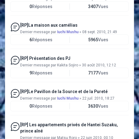
0
Réponses
3407
Vues
[RP]La maison aux camélias
Dernier message par
Iuchi Mushu
»
08 sept. 2010, 21:49
6
Réponses
5965
Vues
[RP] Présentation des PJ
Dernier message par
Kakita Sojiro
»
30 août 2010, 12:12
9
Réponses
7177
Vues
[RP]Le Pavillon de la Source et de la Pureté
Dernier message par
Iuchi Mushu
»
22 juil. 2010, 18:27
0
Réponses
3630
Vues
[RP] Les appartements privés de Hantei Suzaku,
prince aîné
Dernier message par
Matsu Roro
»
22 juin 2010, 00:10