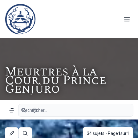
Meurtres à la
Cour du Prince
Genjûro
Recherche avancée
Navigation menu
34 sujets • Page
1
sur
1
Rechercher