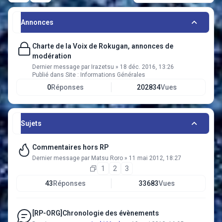
Annonces
Charte de la Voix de Rokugan, annonces de
modération
Dernier message par
Irazetsu
»
18 déc. 2016, 13:26
Publié dans
Site : Informations Générales
0
Réponses
202834
Vues
Sujets
Commentaires hors RP
Dernier message par
Matsu Roro
»
11 mai 2012, 18:27
1
2
3
43
Réponses
33683
Vues
[RP-ORG]Chronologie des évènements