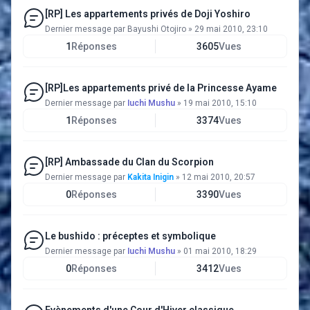
[RP] Les appartements privés de Doji Yoshiro
Dernier message par
Bayushi Otojiro
»
29 mai 2010, 23:10
1
Réponses
3605
Vues
[RP]Les appartements privé de la Princesse Ayame
Dernier message par
Iuchi Mushu
»
19 mai 2010, 15:10
1
Réponses
3374
Vues
[RP] Ambassade du Clan du Scorpion
Dernier message par
Kakita Inigin
»
12 mai 2010, 20:57
0
Réponses
3390
Vues
Le bushido : préceptes et symbolique
Dernier message par
Iuchi Mushu
»
01 mai 2010, 18:29
0
Réponses
3412
Vues