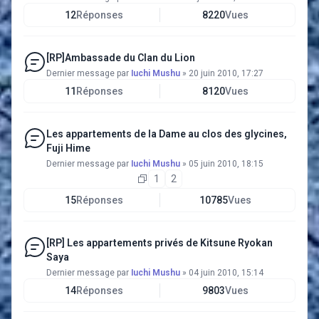
12
Réponses
8220
Vues
[RP]Ambassade du Clan du Lion
Dernier message par
Iuchi Mushu
»
20 juin 2010, 17:27
11
Réponses
8120
Vues
Les appartements de la Dame au clos des glycines,
Fuji Hime
Dernier message par
Iuchi Mushu
»
05 juin 2010, 18:15
1
2
15
Réponses
10785
Vues
[RP] Les appartements privés de Kitsune Ryokan
Saya
Dernier message par
Iuchi Mushu
»
04 juin 2010, 15:14
14
Réponses
9803
Vues