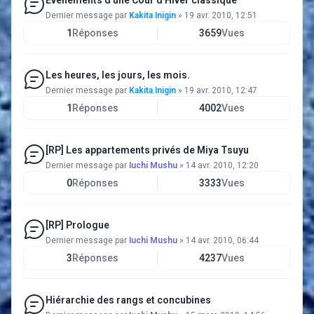
Evènements d'une Cour d'Hiver classique
Dernier message par
Kakita Inigin
»
19 avr. 2010, 12:51
1
Réponses
3659
Vues
Les heures, les jours, les mois.
Dernier message par
Kakita Inigin
»
19 avr. 2010, 12:47
1
Réponses
4002
Vues
[RP] Les appartements privés de Miya Tsuyu
Dernier message par
Iuchi Mushu
»
14 avr. 2010, 12:20
0
Réponses
3333
Vues
[RP] Prologue
Dernier message par
Iuchi Mushu
»
14 avr. 2010, 06:44
3
Réponses
4237
Vues
Hiérarchie des rangs et concubines