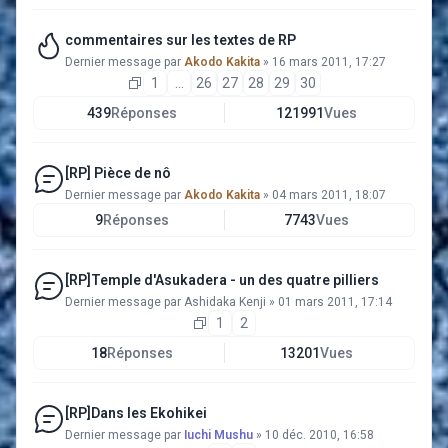
commentaires sur les textes de RP
Dernier message par
Akodo Kakita
»
16 mars 2011, 17:27
1
…
26
27
28
29
30
439
Réponses
121991
Vues
[RP] Pièce de nô
Dernier message par
Akodo Kakita
»
04 mars 2011, 18:07
9
Réponses
7743
Vues
[RP]Temple d'Asukadera - un des quatre pilliers
Dernier message par
Ashidaka Kenji
»
01 mars 2011, 17:14
1
2
18
Réponses
13201
Vues
[RP]Dans les Ekohikei
Dernier message par
Iuchi Mushu
»
10 déc. 2010, 16:58