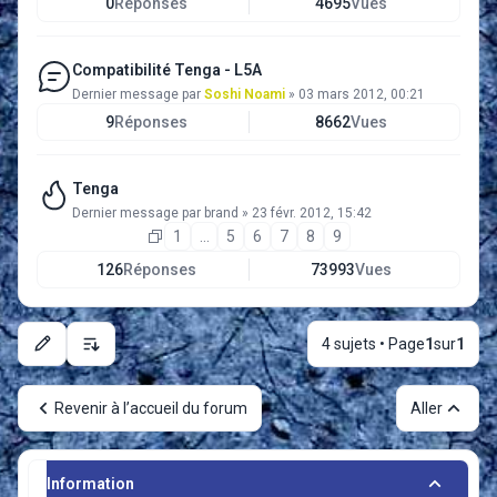
0
Réponses
4695
Vues
Compatibilité Tenga - L5A
Dernier message par
Soshi Noami
»
03 mars 2012, 00:21
9
Réponses
8662
Vues
Tenga
Dernier message par
brand
»
23 févr. 2012, 15:42
1
…
5
6
7
8
9
126
Réponses
73993
Vues
4 sujets • Page
1
sur
1
Options d’affichage et de tri
Revenir à l’accueil du forum
Aller
Information