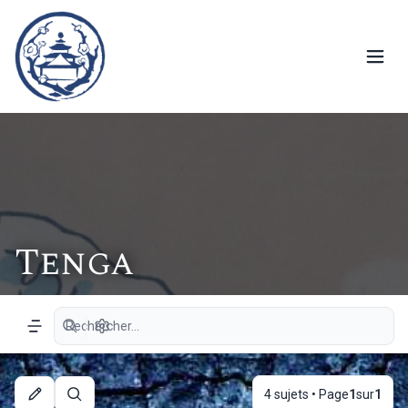
Tenga
Recherche avancée
Navigation menu
4 sujets • Page
1
sur
1
Rechercher