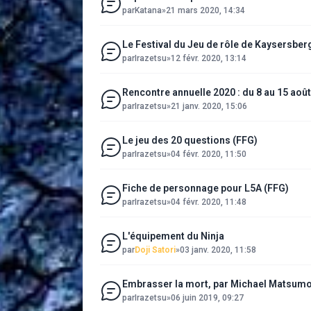
par
Katana
»
21 mars 2020, 14:34
Le Festival du Jeu de rôle de Kaysersber
par
Irazetsu
»
12 févr. 2020, 13:14
Rencontre annuelle 2020 : du 8 au 15 aoû
par
Irazetsu
»
21 janv. 2020, 15:06
Le jeu des 20 questions (FFG)
par
Irazetsu
»
04 févr. 2020, 11:50
Fiche de personnage pour L5A (FFG)
par
Irazetsu
»
04 févr. 2020, 11:48
L'équipement du Ninja
par
Doji Satori
»
03 janv. 2020, 11:58
Embrasser la mort, par Michael Matsum
par
Irazetsu
»
06 juin 2019, 09:27