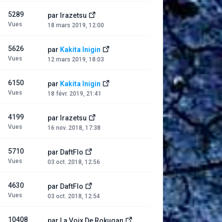
5289
par
Irazetsu
Vues
18 mars 2019, 12:00
5626
par
Kakita Inigin
Vues
12 mars 2019, 18:03
6150
par
Kakita Inigin
Vues
18 févr. 2019, 21:41
4199
par
Irazetsu
Vues
16 nov. 2018, 17:38
5710
par
DaftFlo
Vues
03 oct. 2018, 12:56
4630
par
DaftFlo
Vues
03 oct. 2018, 12:54
10408
par
La Voix De Rokugan