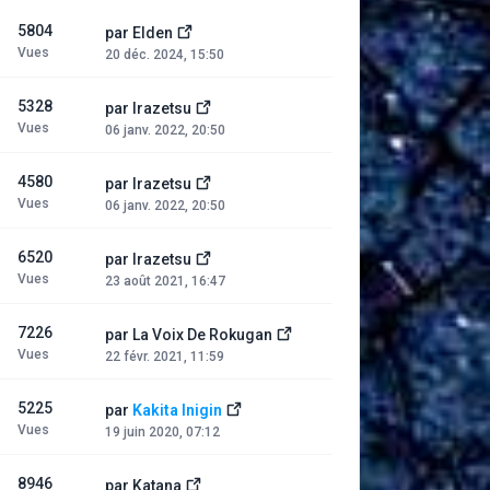
5804
par
Elden
Vues
20 déc. 2024, 15:50
5328
par
Irazetsu
Vues
06 janv. 2022, 20:50
4580
par
Irazetsu
Vues
06 janv. 2022, 20:50
6520
par
Irazetsu
Vues
23 août 2021, 16:47
7226
par
La Voix De Rokugan
Vues
22 févr. 2021, 11:59
5225
par
Kakita Inigin
Vues
19 juin 2020, 07:12
8946
par
Katana