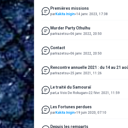
Premières missions
par
Kakita Inigin
»
14 janv. 2023, 17:38
Murder Party Cthulhu
par
Irazetsu
»
06 janv. 2022, 20:50
Contact
par
Irazetsu
»
06 janv. 2022, 20:50
Rencontre annuelle 2021 : du 14 au 21 ao
par
Irazetsu
»
25 janv. 2021, 11:26
Le traité du Samouraï
par
La Voix De Rokugan
»
22 févr. 2021, 11:59
Les Fortunes perdues
par
Kakita Inigin
»
19 juin 2020, 07:10
Depuis les remparts