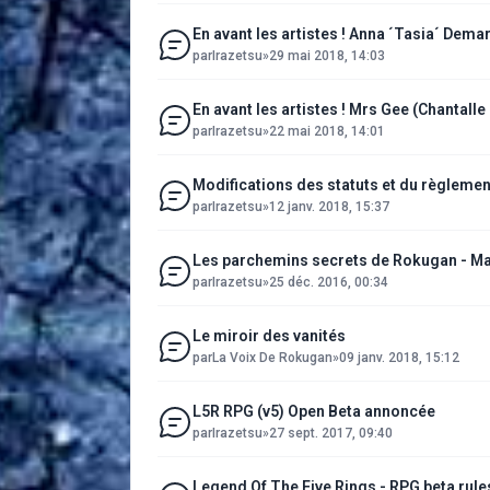
En avant les artistes ! Anna ´Tasia´ Dema
par
Irazetsu
»
29 mai 2018, 14:03
En avant les artistes ! Mrs Gee (Chantal
par
Irazetsu
»
22 mai 2018, 14:01
Modifications des statuts et du règlement
par
Irazetsu
»
12 janv. 2018, 15:37
Les parchemins secrets de Rokugan - Ma
par
Irazetsu
»
25 déc. 2016, 00:34
Le miroir des vanités
par
La Voix De Rokugan
»
09 janv. 2018, 15:12
L5R RPG (v5) Open Beta annoncée
par
Irazetsu
»
27 sept. 2017, 09:40
Legend Of The Five Rings - RPG beta rule