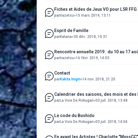
Fiches et Aides de Jeux VO pour L5R FFG
par
Irazetsu
»
15 mars 2019, 13:11
Esprit de Famille
par
Katana
»
30 déc. 2018, 10:31
Rencontre annuelle 2019 : du 10 au 17 ao
par
Irazetsu
»
16 févr. 2019, 14:03
Contact
par
Kakita Inigin
»
14 nov. 2018, 21:20
Calendrier des saisons, des mois et des
par
La Voix De Rokugan
»
03 juil. 2018, 13:48
Le code du Bushido
par
La Voix De Rokugan
»
03 juil. 2018, 14:04
En avant les Artistes ! Charlotte "MyssCC