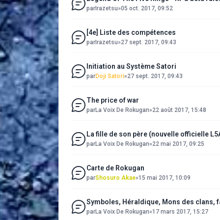
par
Irazetsu
»
05 oct. 2017, 09:52
[4e] Liste des compétences
par
Irazetsu
»
27 sept. 2017, 09:43
Initiation au Système Satori
par
Doji Satori
»
27 sept. 2017, 09:43
The price of war
par
La Voix De Rokugan
»
22 août 2017, 15:48
La fille de son père (nouvelle officielle L
par
La Voix De Rokugan
»
22 mai 2017, 09:25
Carte de Rokugan
par
Shosuro Akae
»
15 mai 2017, 10:09
Symboles, Héraldique, Mons des clans, f
par
La Voix De Rokugan
»
17 mars 2017, 15:27