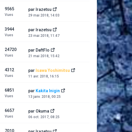
9565
par
Irazetsu
Vues
29 mai 2018, 14:03
3944
par
Irazetsu
Vues
23 mai 2018, 11:47
24720
par
DaftFlo
Vues
21 mai 2018, 15:42
4312
par
Isawa Yoshimitsu
Vues
11 avr. 2018, 16:15
6851
par
Kakita Inigin
Vues
13 janv. 2018, 00:25
6657
par
Okuma
Vues
06 oct. 2017, 08:25
7010
par
Irazetsu