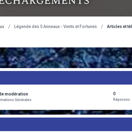
léchargements
ux
Légende des 5 Anneaux - Vents et Fortunes
Articles et 
0
 de modération
Réponses
formations Générales