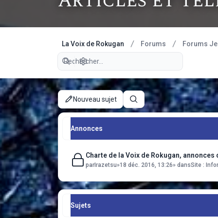
Articles et té
La Voix de Rokugan
Forums
Forums Je
Recherche avancée
Nouveau sujet
Rechercher
Annonces
Charte de la Voix de Rokugan, annonces
par
Irazetsu
»
18 déc. 2016, 13:26
» dans
Site : In
Sujets