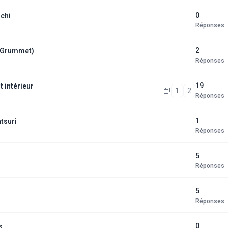
0
rchi
Réponses
2
le Grummet)
Réponses
19
 intérieur
1
2
Réponses
1
tsuri
Réponses
5
Réponses
5
Réponses
0
s