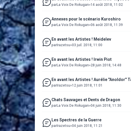
par
La Voix De Rokugan
»
14 août 2018, 11:02
Annexes pour le scénario Kuroshiro
par
La Voix De Rokugan
»
06 août 2018, 11:39
En avant les Artistes ! Meidelev
par
Irazetsu
»
03 juil. 2018, 11:00
En avant les Artistes ! Irwin Piot
par
La Voix De Rokugan
»
28 juin 2018, 14:48
En avant les Artistes ! Aurélie "Anoldor"
par
Irazetsu
»
12 juin 2018, 11:01
Chats Sauvages et Dents de Dragon
par
La Voix De Rokugan
»
04 juin 2018, 11:30
Les Spectres de la Guerre
par
Irazetsu
»
04 juin 2018, 11:21