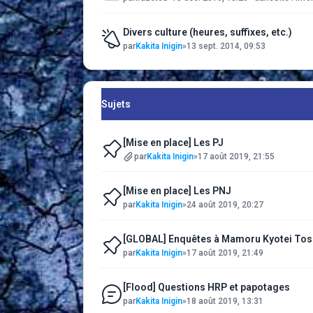
Divers culture (heures, suffixes, etc.)
par
Kakita Inigin
»
13 sept. 2014, 09:53
Sujets
[Mise en place] Les PJ
par
Kakita Inigin
»
17 août 2019, 21:55
[Mise en place] Les PNJ
par
Kakita Inigin
»
24 août 2019, 20:27
[GLOBAL] Enquêtes à Mamoru Kyotei Tos
par
Kakita Inigin
»
17 août 2019, 21:49
[Flood] Questions HRP et papotages
par
Kakita Inigin
»
18 août 2019, 13:31