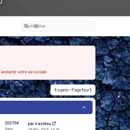
u
Recherche avancée
'anéantir votre vie sociale
9 sujets • Page
1
sur
1
202794
par
Irazetsu
Vues
18 déc. 2016, 13:26