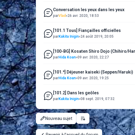
Conversation les yeux dans les yeux
par
Vlad
»
26 avr. 2020, 18:53
[101.1 Tous] Fiançailles officielles
par
Kakita Inigin
»
24 août 2019, 20:05
[100-BG] Kosaten Shiro Dojo (Chihiro/Har
par
Hida Koan
»
09 avr. 2020, 22:27
[101.*] Déjeuner kaiseki (Seppen/Haruki)
par
Hida Koan
»
09 avr. 2020, 19:25
[101.2] Dans les geôles
par
Kakita Inigin
»
08 sept. 2019, 07:32
Nouveau sujet
Options d’affichage et de tri
Revenir à l’accueil du forum