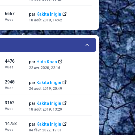
6667
par
Kakita Inigin
Vues
18 août 2019, 14:42
4476
par
Hida Koan
Vues
22 avr. 2020, 22:16
2948
par
Kakita Inigin
Vues
24 août 2019, 20:49
3162
par
Kakita Inigin
Vues
18 août 2019, 13:29
14753
par
Kakita Inigin
Vues
04 févr. 2022, 19:01