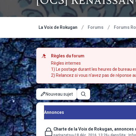
[OCS] Renaissan
La Voix de Rokugan
Forums
Forums Rol
Règles du forum
Règles internes
1) Le postage durant les heures de bureau es
2) Relancez si vous n'avez pas de réponse au b
Nouveau sujet
Rechercher
Annonces
Charte de la Voix de Rokugan, annonces
par
Irazetsu
»
18 déc. 2016, 13:26
» dans
Site : In