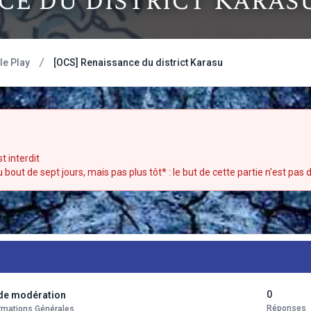
ce du district Karas
e Play
[OCS] Renaissance du district Karasu
t interdit
out de sept jours, mais pas plus tôt* : le but de cette partie n'est pas d
0
 de modération
Réponses
formations Générales