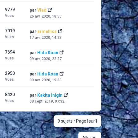
9779
par
Vlad
Vues
26 avr. 2020, 18:53
7019
par
armellica
Vues
17 avr. 2020, 14:23
7694
par
Hida Koan
Vues
09 avr. 2020, 22:27
2950
par
Hida Koan
Vues
09 avr. 2020, 19:33
8420
par
Kakita Inigin
Vues
08 sept. 2019, 07:32
9 sujets • Page
1
sur
1
Aller