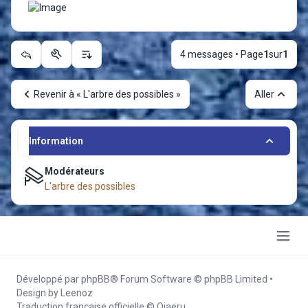
4 messages • Page
1
sur
1
Outils du sujet
Options d’affichage et de tri
Revenir à « L'arbre des possibles »
Aller
Information
Modérateurs
L'arbre des possibles
Développé par
phpBB
® Forum Software © phpBB Limited
•
Design by
Leenoz
Traduction française officielle
©
Qiaeru