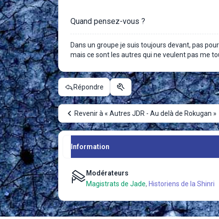
Quand pensez-vous ?
Dans un groupe je suis toujours devant, pas pou
mais ce sont les autres qui ne veulent pas me to
Répondre
Outils du sujet
Revenir à « Autres JDR - Au delà de Rokugan »
Information
Modérateurs
Magistrats de Jade
,
Historiens de la Shinri