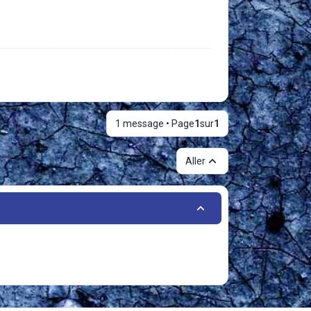
1 message • Page
1
sur
1
Aller