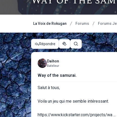
Way of the sam
La Voix de Rokugan
Forums
Forums Je
Répondre
Outils du sujet
Rechercher
Daihon
Bateleur
Way of the samurai.
Salut à tous,
Voila un jeu qui me semble intéressant.
https://www.kickstarter.com/projects/wa ...