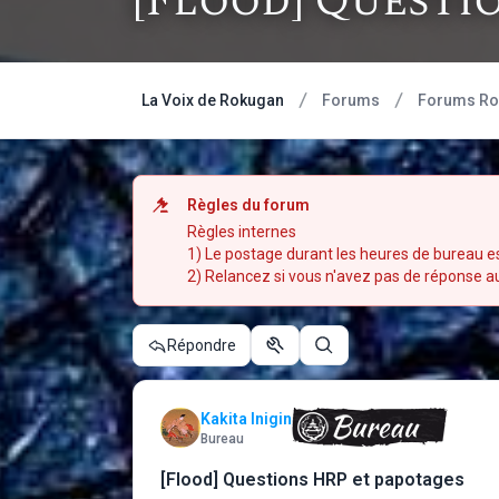
[Flood] Questi
La Voix de Rokugan
Forums
Forums Rol
Règles du forum
Règles internes
1) Le postage durant les heures de bureau es
2) Relancez si vous n'avez pas de réponse au b
Répondre
Outils du sujet
Rechercher
Kakita Inigin
Bureau
[Flood] Questions HRP et papotages