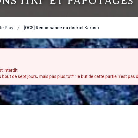
ons HRP et papotages
e Play
[OCS] Renaissance du district Karasu
t interdit
out de sept jours, mais pas plus tôt* : le but de cette partie n'est pas d