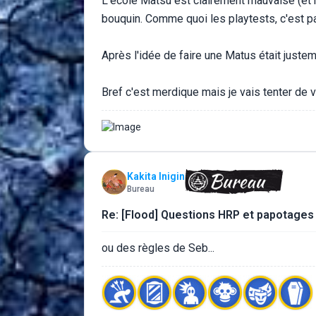
L'école Matsu est clairement mauvaise (et m
bouquin. Comme quoi les playtests, c'est pa
Après l'idée de faire une Matus était justem
Bref c'est merdique mais je vais tenter de vo
Kakita Inigin
Bureau
Re: [Flood] Questions HRP et papotages
ou des règles de Seb...