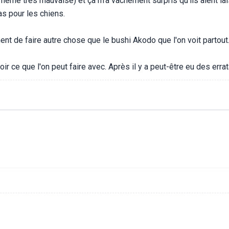
ême très mauvaise) et ça m'a vachement surpris qu'ils aient lai
s pour les chiens.
ent de faire autre chose que le bushi Akodo que l'on voit partout
ir ce que l'on peut faire avec. Après il y a peut-être eu des errata