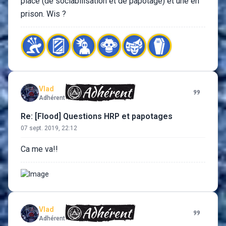
place (de sociabilisation et de papotage) et une en
prison. Wis ?
Vlad
Adhérent
Re: [Flood] Questions HRP et papotages
07 sept. 2019, 22:12
Ca me va!!
Vlad
Adhérent