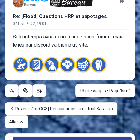
Bureau
Re: [Flood] Questions HRP et papotages
04 févr. 2022, 19:01
Si longtemps sans écrire sur ce sous-forum... mais
le jeu par discord va bien plus vite.
13 messages • Page
1
sur
1
Outils du sujet
Options d’affichage et de tri
Revenir à « [OCS] Renaissance du district Karasu »
Aller